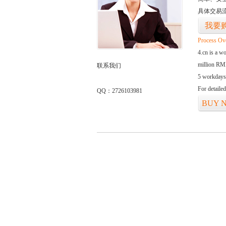
具体交易
我要
Process Ov
4.cn is a w
million RMB
联系我们
5 workdays
For detaile
QQ：2726103981
BUY 