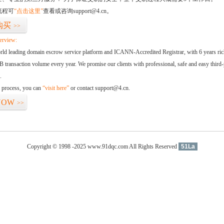
流程可
“点击这里”
查看或咨询support@4.cn。
购买
>>
erview:
orld leading domain escrow service platform and ICANN-Accredited Registrar, with 6 years ri
 transaction volume every year. We promise our clients with professional, safe and easy third-
.
d process, you can
“visit here”
or contact support@4.cn.
NOW
>>
Copyright © 1998 -2025 www.91dqc.com All Rights Reserved
51La