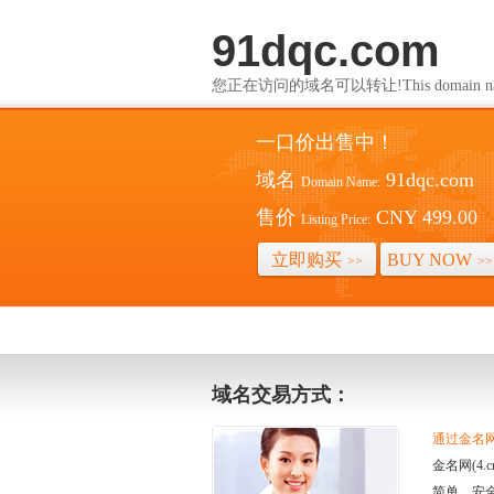
91dqc.com
您正在访问的域名可以转让!This domain name i
一口价出售中！
域名
91dqc.com
Domain Name:
售价
CNY 499.00
Listing Price:
立即购买
BUY NOW
>>
>>
域名交易方式：
通过金名网(
金名网(4
简单、安